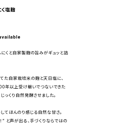
にく塩麹
available
にんにくと自家製麹の旨みがギュッと詰
てた自家栽培米の麹と天日塩に、
100年以上受け継いでつないできた
、じっくり自然発酵させました。
そしてほんのり感じる自然な甘さ。
！” と声が出る、手づくりならではの