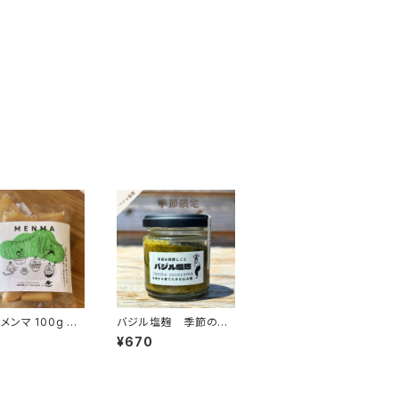
メンマ 100g 美
バジル塩麹 季節の手
食べて放置竹林
仕込み
¥670