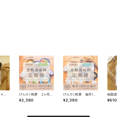
用＊に
げんろく糀便 ２ヶ月に
げんろく糀便 毎月1
純国産
１回 【ONE BEANS発
回 【ONE BEANS発
味しく
¥2,380
¥2,380
¥610
酵調味料の定期便】
酵調味料の定期便】
整備