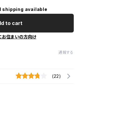
l shipping available
d to cart
にお住まいの方向け
通報する
(22)