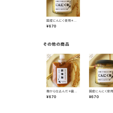
国産にんにく使用＊に
んにく塩麹
¥670
その他の商品
麹から仕込んだ＊醤油
国産にんにく使
麹
んにく塩麹
¥670
¥670